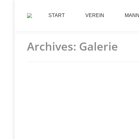
START
VEREIN
MAN
Archives:
Galerie