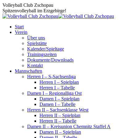
Zum
Volleyball Club Zschopau
Inhalt
Spitzenvolleyball im Erzgebirge!
springen
Start
Verein
Über uns
Spielstätte
Kalender/Spieltage
Trainingszeiten
Dokumente/Downloads
Kontakt
Mannschaften
Herren I – S-Sachsenliga
Herren I – Spielplan
Herren I – Tabelle
Damen I – Regionalliga Ost
Damen I – Spielplan
Damen I – Tabelle
Herren II – Sachsenklasse West
Herren II – Spielplan
Herren II – Tabelle
Damen II – Kreisunion Chemnitz Staffel A
Damen II – Spielplan
Damen II – Tabelle