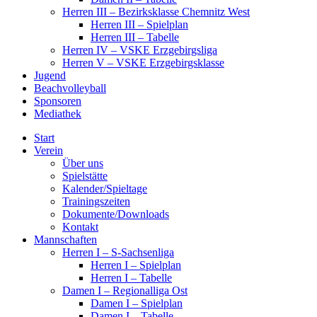
Herren III – Bezirksklasse Chemnitz West
Herren III – Spielplan
Herren III – Tabelle
Herren IV – VSKE Erzgebirgsliga
Herren V – VSKE Erzgebirgsklasse
Jugend
Beachvolleyball
Sponsoren
Mediathek
Start
Verein
Über uns
Spielstätte
Kalender/Spieltage
Trainingszeiten
Dokumente/Downloads
Kontakt
Mannschaften
Herren I – S-Sachsenliga
Herren I – Spielplan
Herren I – Tabelle
Damen I – Regionalliga Ost
Damen I – Spielplan
Damen I – Tabelle