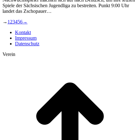
Spiele der Sächsischen Jugendliga zu bestreiten. Punkt 9:00 Uhr
landet das Zschopauer…
→
1
2
3
4
5
6
→
Kontakt
Impressum
Datenschutz
Verein
t
T