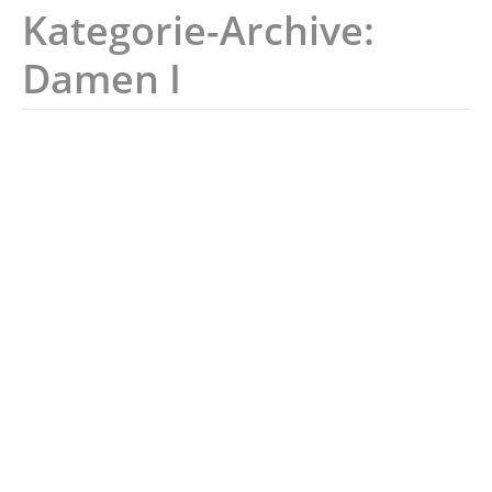
Kategorie-Archive:
Damen I
Offenes Probetraining
Herren I
,
Damen I
,
Herren II
,
Damen II
,
Herren III
,
Top-
News-Startseite
Von
Ingo
22.06.2026