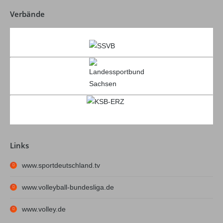
Verbände
Links
www.sportdeutschland.tv
www.volleyball-bundesliga.de
www.volley.de