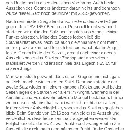
den Rückstand in einen deutlichen Vorsprung. Auch beide
Auszeiten des Gegners änderten daran nichts und demnach
wurde dieser Satz noch deutlicher mit 25:15 gewonnen.
Nach dem ersten Sieg stand anschließend das zweite Spiel
gegen den TSV 1957 Beutha an. Personell leicht verändert
starteten wir gut in den Satz und konnten uns schnell einige
Punkte absetzen. Mitte des Satzes jedoch ließ die
Souveränität etwas nach, da auch die Annahme nicht mehr
immer präzise kam und folglich teils die Variabilität im Angriff
fehlte. Gegen Ende des Satzes, erneut nach einer eigenen
Auszeit, konnte das Spiel der Zschopauer aber wieder
stabilisiert werden und letztlich hieß das Ergebnis 25:19 für
unsere Jungs.
Man war jedoch gewarnt, dass es der Gegner uns nicht ganz
so leicht machte wie im ersten Spiel. Demnach startete der
zweite Satz wieder mit einem knappen Rückstand. Auf beiden
Seiten lagen die Stärken vor allem im Angriff, während in der
Annahme und Feldabwehr teilweise Mängel bestanden. Immer
wenn unsere Mannschaft dabei war sich leicht abzusetzen,
folgten wieder Aufschlagfehler, sodass das Spiel ausgeglichen
blieb. Beim Stande von 15:16 zog man die erste Auszeit und
verdeutlichte, dass heute kein Satz abgegeben werden darf.
Folglich erzielte der VCZ zwei Punkte und zwang Beutha zur
Auszeit, die direkt nach dem nächsten Punkt für die Gastgeber