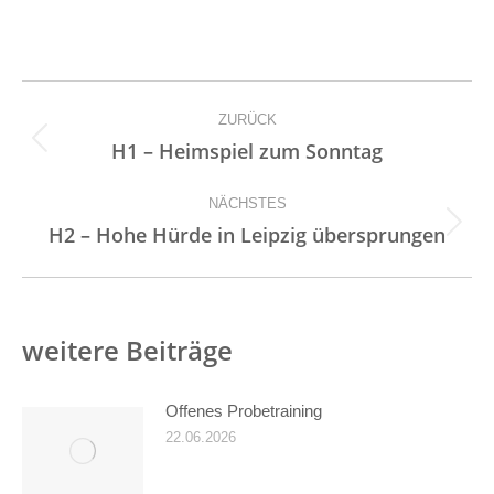
Kommentarnavigation
ZURÜCK
Vorheriger
H1 – Heimspiel zum Sonntag
Beitrag:
NÄCHSTES
Nächster
H2 – Hohe Hürde in Leipzig übersprungen
Beitrag:
weitere Beiträge
Offenes Probetraining
22.06.2026