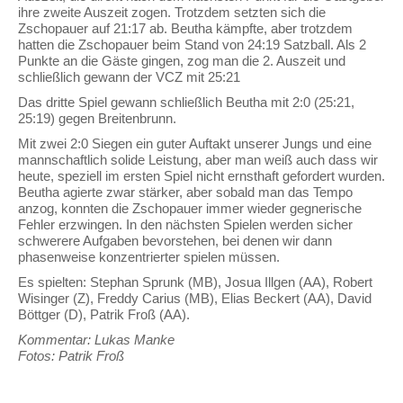
ihre zweite Auszeit zogen. Trotzdem setzten sich die
Zschopauer auf 21:17 ab. Beutha kämpfte, aber trotzdem
hatten die Zschopauer beim Stand von 24:19 Satzball. Als 2
Punkte an die Gäste gingen, zog man die 2. Auszeit und
schließlich gewann der VCZ mit 25:21
Das dritte Spiel gewann schließlich Beutha mit 2:0 (25:21,
25:19) gegen Breitenbrunn.
Mit zwei 2:0 Siegen ein guter Auftakt unserer Jungs und eine
mannschaftlich solide Leistung, aber man weiß auch dass wir
heute, speziell im ersten Spiel nicht ernsthaft gefordert wurden.
Beutha agierte zwar stärker, aber sobald man das Tempo
anzog, konnten die Zschopauer immer wieder gegnerische
Fehler erzwingen. In den nächsten Spielen werden sicher
schwerere Aufgaben bevorstehen, bei denen wir dann
phasenweise konzentrierter spielen müssen.
Es spielten: Stephan Sprunk (MB), Josua Illgen (AA), Robert
Wisinger (Z), Freddy Carius (MB), Elias Beckert (AA), David
Böttger (D), Patrik Froß (AA).
Kommentar: Lukas Manke
Fotos: Patrik Froß