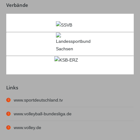
Verbände
Links
www.sportdeutschland.tv
www.volleyball-bundesliga.de
www.volley.de