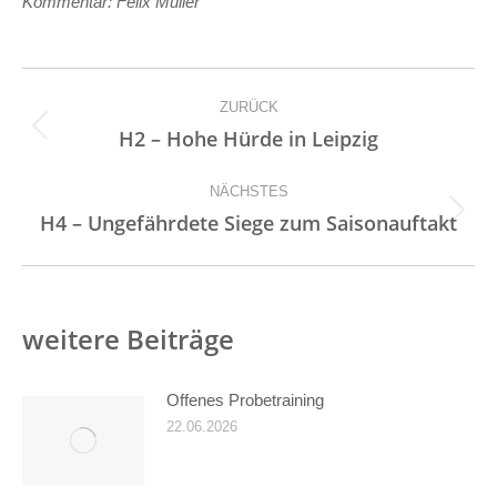
Kommentar: Felix Müller
Kommentarnavigation
ZURÜCK
Vorheriger
H2 – Hohe Hürde in Leipzig
Beitrag:
NÄCHSTES
Nächster
H4 – Ungefährdete Siege zum Saisonauftakt
Beitrag:
weitere Beiträge
Offenes Probetraining
22.06.2026