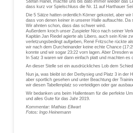
Stefan Hänel, machte uns bis dato immer wieder das L
dass kurz vor Spielschluss die Nr. 11 auf Harthauer Se
Die 5 Sätze hatten ordentlich Körner gekostet, aber wir
dass von denen keiner in unserer Halle auftauchte. Da s
Wir ahnten schon, dass das schwer wird.
Außerdem kroch unser Zuspieler Nico nach seiner Verlet
Kapitän Jan Riedel agierte als Libero, auch sein Knie 
verletzungsbedingt aufgeben, René Fritzsche rückte al
wir nach dem Durcheinander keine echte Chance (17:25)
konnte und wir sogar 23:22 vorn lagen. Aber Dresden wa
In Satz 3 waren wir dann einfach platt und machten es
An dieser Stelle sei ein ausdrückliches Lob dem Schied
Nun ja, was bleibt ist der Derbysieg und Platz 3 in der
aber sportlich gesehen und unter Beachtung der Train
wir diesen Tabellenplatz so verteidigen oder gar ausba
Wir bedanken uns beim Hallenteam für die perfekte Um
und alles Gute für das Jahr 2019.
Kommentar: Mathias Ellwart
Fotos: Ingo Heinemann