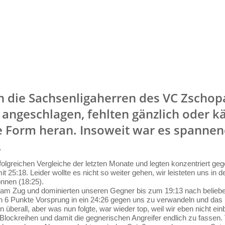
n die Sachsenligaherren des VC Zschopa
h angeschlagen, fehlten gänzlich oder 
e Form heran. Insoweit war es spannen
.
olgreichen Vergleiche der letzten Monate und legten konzentriert ge
t 25:18. Leider wollte es nicht so weiter gehen, wir leisteten uns in
nnen (18:25).
 am Zug und dominierten unseren Gegner bis zum 19:13 nach belieben
n 6 Punkte Vorsprung in ein 24:26 gegen uns zu verwandeln und das l
n überall, aber was nun folgte, war wieder top, weil wir eben nicht ein
 Blockreihen und damit die gegnerischen Angreifer endlich zu fassen