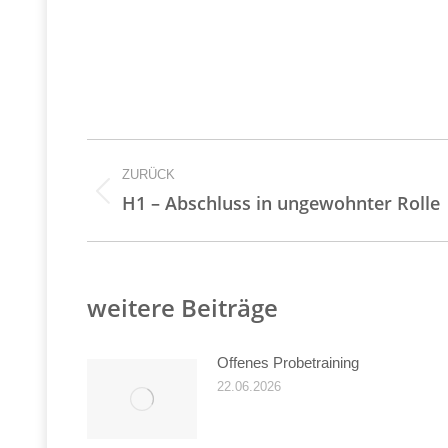
Kommentarnavigati
ZURÜCK
Vorheriger
H1 – Abschluss in ungewohnter Rolle
Beitrag:
weitere Beiträge
Offenes Probetraining
22.06.2026