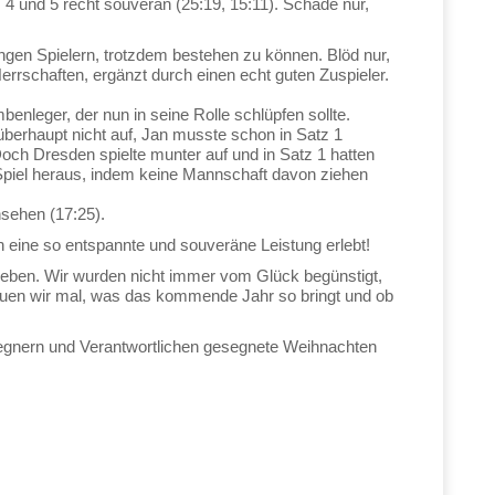
 und 5 recht souverän (25:19, 15:11). Schade nur,
jungen Spielern, trotzdem bestehen zu können. Blöd nur,
errschaften, ergänzt durch einen echt guten Zuspieler.
nleger, der nun in seine Rolle schlüpfen sollte.
 überhaupt nicht auf, Jan musste schon in Satz 1
och Dresden spielte munter auf und in Satz 1 hatten
 Spiel heraus, indem keine Mannschaft davon ziehen
hsehen (17:25).
n eine so entspannte und souveräne Leistung erlebt!
hrieben. Wir wurden nicht immer vom Glück begünstigt,
hauen wir mal, was das kommende Jahr so bringt und ob
Gegnern und Verantwortlichen gesegnete Weihnachten