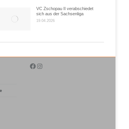
VC Zschopau II verabschiedet
sich aus der Sachsenliga
19.04.2026
Facebook
Instagram
de