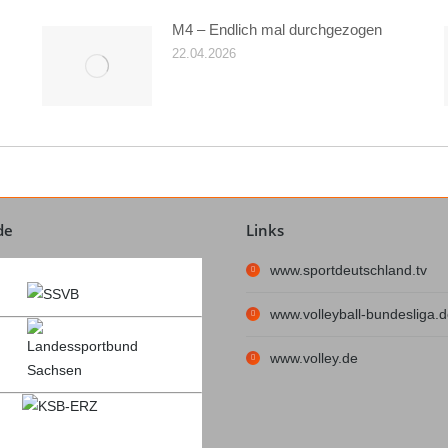
M4 – Endlich mal durchgezogen
22.04.2026
de
Links
www.sportdeutschland.tv
www.volleyball-bundesliga.
www.volley.de