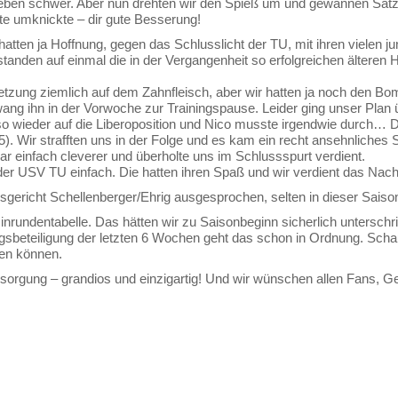
eben schwer. Aber nun drehten wir den Spieß um und gewannen Satz 4
ite umknickte – dir gute Besserung!
 hatten ja Hoffnung, gegen das Schlusslicht der TU, mit ihren vielen 
tanden auf einmal die in der Vergangenheit so erfolgreichen älteren H
zung ziemlich auf dem Zahnfleisch, aber wir hatten ja noch den Bombe
zwang ihn in der Vorwoche zur Trainingspause. Leider ging unser Plan
so wieder auf die Liberoposition und Nico musste irgendwie durch… D
. Wir strafften uns in der Folge und es kam ein recht ansehnliches
r einfach cleverer und überholte uns im Schlussspurt verdient.
 der USV TU einfach. Die hatten ihren Spaß und wir verdient das Nac
sgericht Schellenberger/Ehrig ausgesprochen, selten in dieser Saiso
 Hinrundentabelle. Das hätten wir zu Saisonbeginn sicherlich untersc
ingsbeteiligung der letzten 6 Wochen geht das schon in Ordnung. Sc
uen können.
sorgung – grandios und einzigartig! Und wir wünschen allen Fans, 