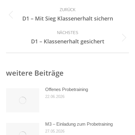
Kommentarnavigation
ZURÜCK
Vorheriger
D1 – Mit Sieg Klassenerhalt sichern
Beitrag:
NÄCHSTES
Nächster
D1 – Klassenerhalt gesichert
Beitrag:
weitere Beiträge
Offenes Probetraining
22.06.2026
M3 – Einladung zum Probetraining
27.05.2026