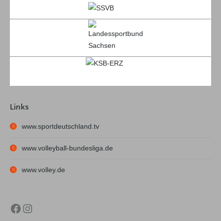
Links
www.sportdeutschland.tv
www.volleyball-bundesliga.de
www.volley.de
Facebook
Instagram