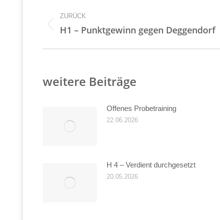
Kommentarnavigati
ZURÜCK
Vorheriger
H1 – Punktgewinn gegen Deggendorf
Beitrag:
weitere Beiträge
Offenes Probetraining
22.06.2026
H 4 – Verdient durchgesetzt
20.05.2026