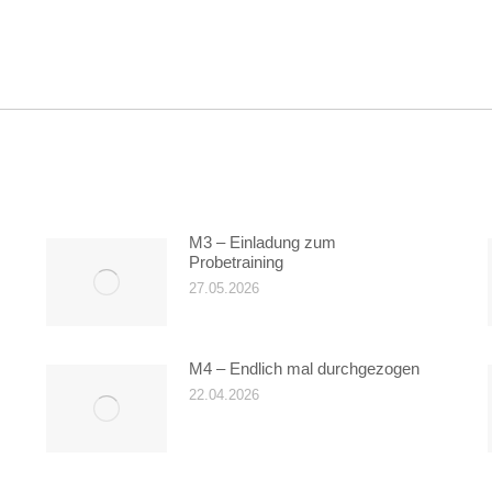
on
Nächster
Beitrag:
M3 – Einladung zum
Probetraining
27.05.2026
M4 – Endlich mal durchgezogen
22.04.2026