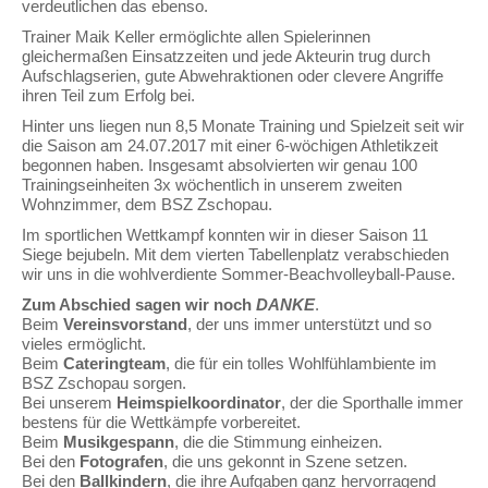
verdeutlichen das ebenso.
Trainer Maik Keller ermöglichte allen Spielerinnen
gleichermaßen Einsatzzeiten und jede Akteurin trug durch
Aufschlagserien, gute Abwehraktionen oder clevere Angriffe
ihren Teil zum Erfolg bei.
Hinter uns liegen nun 8,5 Monate Training und Spielzeit seit wir
die Saison am 24.07.2017 mit einer 6-wöchigen Athletikzeit
begonnen haben. Insgesamt absolvierten wir genau 100
Trainingseinheiten 3x wöchentlich in unserem zweiten
Wohnzimmer, dem BSZ Zschopau.
Im sportlichen Wettkampf konnten wir in dieser Saison 11
Siege bejubeln. Mit dem vierten Tabellenplatz verabschieden
wir uns in die wohlverdiente Sommer-Beachvolleyball-Pause.
Zum Abschied sagen wir noch
DANKE
.
Beim
Vereinsvorstand
, der uns immer unterstützt und so
vieles ermöglicht.
Beim
Cateringteam
, die für ein tolles Wohlfühlambiente im
BSZ Zschopau sorgen.
Bei unserem
Heimspielkoordinator
, der die Sporthalle immer
bestens für die Wettkämpfe vorbereitet.
Beim
Musikgespann
, die die Stimmung einheizen.
Bei den
Fotografen
, die uns gekonnt in Szene setzen.
Bei den
Ballkindern
, die ihre Aufgaben ganz hervorragend