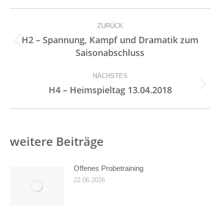
Kommentarnavigation
ZURÜCK
H2 – Spannung, Kampf und Dramatik zum
Vorheriger
Saisonabschluss
Beitrag:
NÄCHSTES
Nächster
H4 – Heimspieltag 13.04.2018
Beitrag:
weitere Beiträge
Offenes Probetraining
22.06.2026