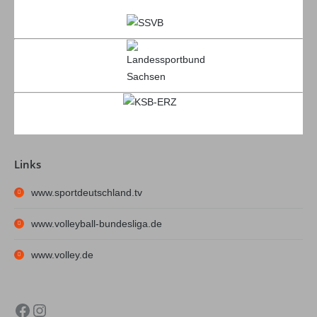
Links
www.sportdeutschland.tv
www.volleyball-bundesliga.de
www.volley.de
Facebook
Instagram