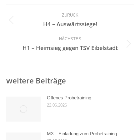
Kommentarnavigation
ZURÜCK
Vorheriger
H4 – Auswärtssiege!
Beitrag:
NÄCHSTES
Nächster
H1 – Heimsieg gegen TSV Eibelstadt
Beitrag:
weitere Beiträge
Offenes Probetraining
22.06.2026
M3 – Einladung zum Probetraining