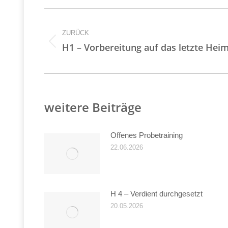
Kommentarnavigati
ZURÜCK
Vorheriger
H1 – Vorbereitung auf das letzte Heim
Beitrag:
weitere Beiträge
Offenes Probetraining
22.06.2026
H 4 – Verdient durchgesetzt
20.05.2026