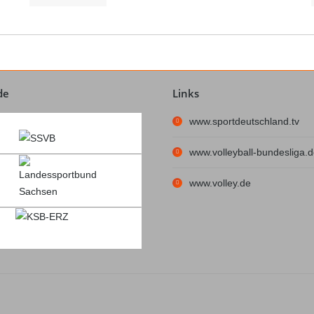
de
Links
www.sportdeutschland.tv
www.volleyball-bundesliga.
www.volley.de