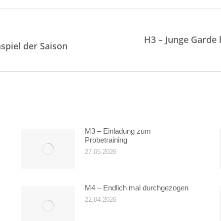
on
H3 – Junge Garde b
Nächster
spiel der Saison
Beitrag:
M3 – Einladung zum
Probetraining
27.05.2026
M4 – Endlich mal durchgezogen
22.04.2026