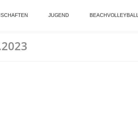
NSCHAFTEN
JUGEND
BEACHVOLLEYBAL
.2023