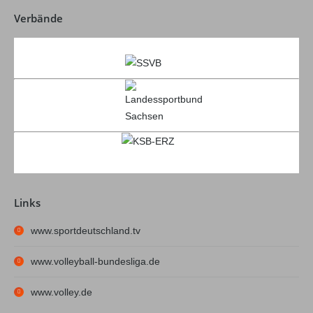
Verbände
Links
www.sportdeutschland.tv
www.volleyball-bundesliga.de
www.volley.de