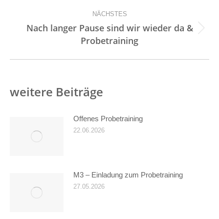
NÄCHSTES
Nach langer Pause sind wir wieder da &
Nächster
Probetraining
Beitrag:
weitere Beiträge
Offenes Probetraining
22.06.2026
M3 – Einladung zum Probetraining
27.05.2026