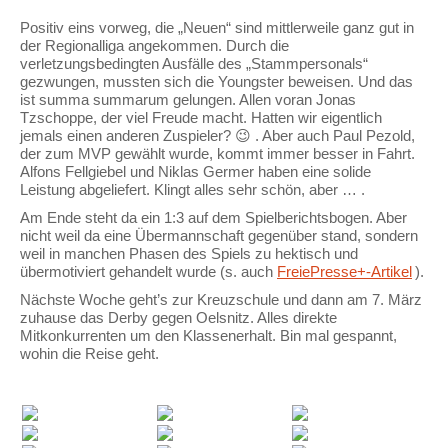
Positiv eins vorweg, die „Neuen“ sind mittlerweile ganz gut in
der Regionalliga angekommen. Durch die
verletzungsbedingten Ausfälle des „Stammpersonals“
gezwungen, mussten sich die Youngster beweisen. Und das
ist summa summarum gelungen. Allen voran Jonas
Tzschoppe, der viel Freude macht. Hatten wir eigentlich
jemals einen anderen Zuspieler? 😉 . Aber auch Paul Pezold,
der zum MVP gewählt wurde, kommt immer besser in Fahrt.
Alfons Fellgiebel und Niklas Germer haben eine solide
Leistung abgeliefert. Klingt alles sehr schön, aber … .
Am Ende steht da ein 1:3 auf dem Spielberichtsbogen. Aber
nicht weil da eine Übermannschaft gegenüber stand, sondern
weil in manchen Phasen des Spiels zu hektisch und
übermotiviert gehandelt wurde (s. auch
FreiePresse+-Artikel
).
Nächste Woche geht’s zur Kreuzschule und dann am 7. März
zuhause das Derby gegen Oelsnitz. Alles direkte
Mitkonkurrenten um den Klassenerhalt. Bin mal gespannt,
wohin die Reise geht.