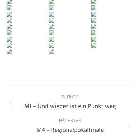
Kommentarnavigation
ZURÜCK
Vorheriger
MI – Und wieder ist ein Punkt weg
Beitrag:
NÄCHSTES
Nächster
M4 – Regionalpokalfinale
Beitrag: