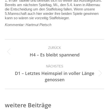
1. in der Tabelle und befindet sich so weiter auf Aufstiegskurs.
Bereits am nächsten Spieltag, Mi., den 5.4. kann in Albernau
die Entscheidung um den Staffelsieg fallen. Wenn unsere
5.Mannschaft auch hier wieder ihre beiden Spiele gewinnen
kann so wären sie vorzeitig Staffelsieger.
Kommentar: Hartmut Pietsch
Kommentarnavigation
ZURÜCK
Vorheriger
H4 – Es bleibt spannend
Beitrag:
NÄCHSTES
D1 – Letztes Heimspiel in voller Länge
Nächster
genossen
Beitrag:
weitere Beiträge