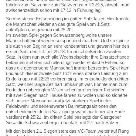
führten zum Satzende zum Satzverlust mit 22:25, obwohl man
zwischenzeitlich schon mit 17:12 in Führung lag.
So musste die Entscheidung im dritten Satz fallen. Hier konnte
die Mannschaft wieder an das gute Spiel vom 1.Satz
anknüpfen und gewann mit 25:20.
Im zweiten Spiel gegen Schwarzenberg wollte unsere
Mannschaft nicht wieder so spannend machen. Und so spielte
sie auch von Beginn an sehr konzentriert und gewann hier den
ersten Satz deutlich mit 25:18. Im anschließenden zweiten
Satz, in dem nun auch alle Wechselspieler ihre Einsatzchance
bekamen mehrten sich allerdings wieder einfache Fehler, so
dass die gegnerische Mannschaft immer besser ins Spiel kam
und auch dieser zweite Satz trotz eines starken Leistung zum
Ende knapp mit 22:25 verloren ging. Im entscheidenden dritten
Satz, welcher lange Zeit hart umkämpft war, konnte man zum
Ende den unbedingten Willen sehen am heutigen Tag wieder
mit zwei Siegen nach Hause fahren zu wollen und so sicherte
sich unsere Mannschaft mit jetzt starkem Spiel in der
Feldabwehr und sehenswerten Ballrettungsaktionen den
entscheidenden dritten Satz und gewann auch hier am Ende
verdient mit 25:21. Im dritten Spiel besiegte der Gastgeber
Sosa die Schwarzenberger ebenfalls mit 2.1 nach Sätzen.
Mit den beiden 2.1 Siegen steht das VC-Team weiter auf Rang