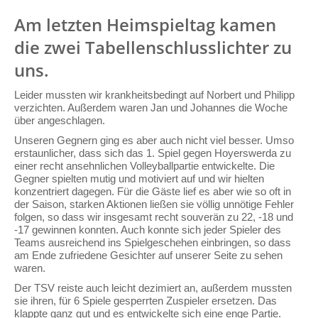
Am letzten Heimspieltag kamen
die zwei Tabellenschlusslichter zu
uns.
Leider mussten wir krankheitsbedingt auf Norbert und Philipp
verzichten. Außerdem waren Jan und Johannes die Woche
über angeschlagen.
Unseren Gegnern ging es aber auch nicht viel besser. Umso
erstaunlicher, dass sich das 1. Spiel gegen Hoyerswerda zu
einer recht ansehnlichen Volleyballpartie entwickelte. Die
Gegner spielten mutig und motiviert auf und wir hielten
konzentriert dagegen. Für die Gäste lief es aber wie so oft in
der Saison, starken Aktionen ließen sie völlig unnötige Fehler
folgen, so dass wir insgesamt recht souverän zu 22, -18 und
-17 gewinnen konnten. Auch konnte sich jeder Spieler des
Teams ausreichend ins Spielgeschehen einbringen, so dass
am Ende zufriedene Gesichter auf unserer Seite zu sehen
waren.
Der TSV reiste auch leicht dezimiert an, außerdem mussten
sie ihren, für 6 Spiele gesperrten Zuspieler ersetzen. Das
klappte ganz gut und es entwickelte sich eine enge Partie.