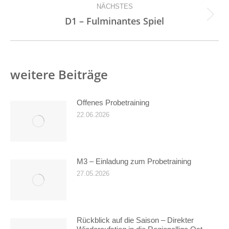
NÄCHSTES
Nächster
D1 – Fulminantes Spiel
Beitrag:
weitere Beiträge
Offenes Probetraining
22.06.2026
M3 – Einladung zum Probetraining
27.05.2026
Rückblick auf die Saison – Direkter