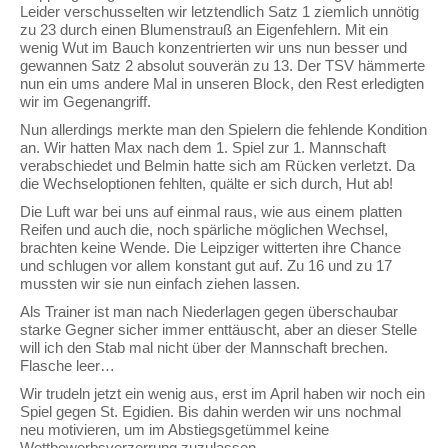
Leider verschusselten wir letztendlich Satz 1 ziemlich unnötig
zu 23 durch einen Blumenstrauß an Eigenfehlern. Mit ein
wenig Wut im Bauch konzentrierten wir uns nun besser und
gewannen Satz 2 absolut souverän zu 13. Der TSV hämmerte
nun ein ums andere Mal in unseren Block, den Rest erledigten
wir im Gegenangriff.
Nun allerdings merkte man den Spielern die fehlende Kondition
an. Wir hatten Max nach dem 1. Spiel zur 1. Mannschaft
verabschiedet und Belmin hatte sich am Rücken verletzt. Da
die Wechseloptionen fehlten, quälte er sich durch, Hut ab!
Die Luft war bei uns auf einmal raus, wie aus einem platten
Reifen und auch die, noch spärliche möglichen Wechsel,
brachten keine Wende. Die Leipziger witterten ihre Chance
und schlugen vor allem konstant gut auf. Zu 16 und zu 17
mussten wir sie nun einfach ziehen lassen.
Als Trainer ist man nach Niederlagen gegen überschaubar
starke Gegner sicher immer enttäuscht, aber an dieser Stelle
will ich den Stab mal nicht über der Mannschaft brechen.
Flasche leer…
Wir trudeln jetzt ein wenig aus, erst im April haben wir noch ein
Spiel gegen St. Egidien. Bis dahin werden wir uns nochmal
neu motivieren, um im Abstiegsgetümmel keine
Wettbewerbsverzerrung zuzulassen.