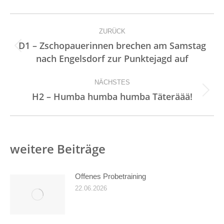
Kommentarnavigation
ZURÜCK
D1 – Zschopauerinnen brechen am Samstag
Vorheriger
nach Engelsdorf zur Punktejagd auf
Beitrag:
NÄCHSTES
Nächster
H2 – Humba humba humba Täteräää!
Beitrag:
weitere Beiträge
Offenes Probetraining
22.06.2026