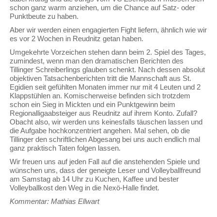
schon ganz warm anziehen, um die Chance auf Satz- oder
Punktbeute zu haben.
Aber wir werden einen engagierten Fight liefern, ähnlich wie wir
es vor 2 Wochen in Reudnitz getan haben.
Umgekehrte Vorzeichen stehen dann beim 2. Spiel des Tages,
zumindest, wenn man den dramatischen Berichten des
Tillinger Schreiberlings glauben schenkt. Nach dessen absolut
objektiven Tatsachenberichten tritt die Mannschaft aus St.
Egidien seit gefühlten Monaten immer nur mit 4 Leuten und 2
Klappstühlen an. Komischerweise befinden sich trotzdem
schon ein Sieg in Mickten und ein Punktgewinn beim
Regionalligaabsteiger aus Reudnitz auf ihrem Konto. Zufall?
Obacht also, wir werden uns keinesfalls täuschen lassen und
die Aufgabe hochkonzentriert angehen. Mal sehen, ob die
Tillinger den schriftlichen Abgesang bei uns auch endlich mal
ganz praktisch Taten folgen lassen.
Wir freuen uns auf jeden Fall auf die anstehenden Spiele und
wünschen uns, dass der geneigte Leser und Volleyballfreund
am Samstag ab 14 Uhr zu Kuchen, Kaffee und bester
Volleyballkost den Weg in die Nexö-Halle findet.
Kommentar: Mathias Ellwart