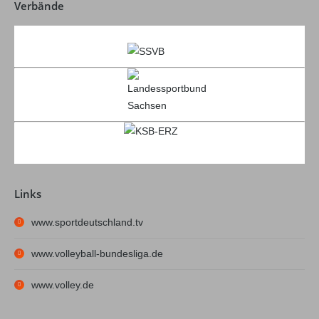
Verbände
Links
www.sportdeutschland.tv
www.volleyball-bundesliga.de
www.volley.de