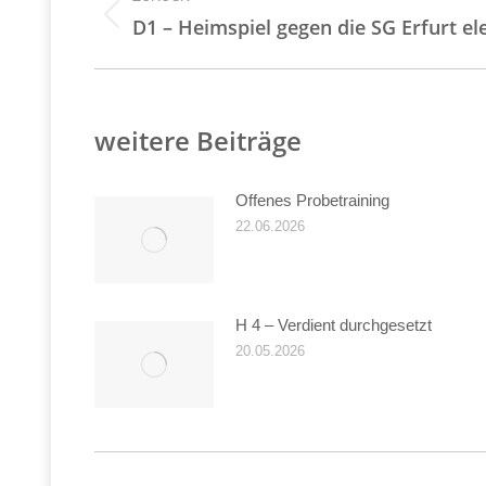
Vorheriger
D1 – Heimspiel gegen die SG Erfurt el
Beitrag:
weitere Beiträge
Offenes Probetraining
22.06.2026
H 4 – Verdient durchgesetzt
20.05.2026