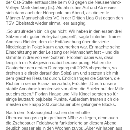
der Ost-Staffel enttäuschte beim 0:3 gegen die Neuseenland-
Volleys Markkleeberg (5.). Als ähnliches Auf und Ab erwies
sich dann auch der Höhepunkt am Abend, als die erste
Männer-Mannschaft des VC in der Dritten Liga Ost gegen den
TSV Eibelstadt wieder einmal leer ausging.
„So unzufrieden bin ich gar nicht. Wir haben in den ersten drei
Sätzen sehr guten Volleyball gespielt“, sagte hinterher Trainer
Andreas Richter, dem die Enttäuschung über die vierte
Niederlage in Folge kaum anzumerken war. Er machte seine
Einschätzung an der Leistung der Mannschaft fest – und die
stimmte in drei von vier Sätzen. Problem dabei war, dass
lediglich ein Satzgewinn dabei heraussprang. Hatten die
Gastgeber den ersten Durchgang mit 20:25 abgegeben, so
drehten sie direkt darauf den Spieß um und setzten sich mit
dem gleichen Resultat durch. Endlich trugen die Stärken, die
Richter in seiner Bilanz hervorhob, Früchte: „Durch unsere
stabile Annahme konnten wir vor allem die Spieler auf der Mitte
gut einsetzen.“ Florian Haase und Nils Kindel sorgten so für
einige lautstark bejubelte Punkte. Außerdem freuten sich die
meisten der knapp 300 Zuschauer über gelungene Blocks.
Nach dem Satzausgleich schien der erhoffte
Überraschungssieg in greifbarer Nähe zu liegen, denn auch
die Zschopauer Feldabwehr funktionierte an diesem Abend
deutlich besser als in den Wochen zuvor. „Aber wir haben aus