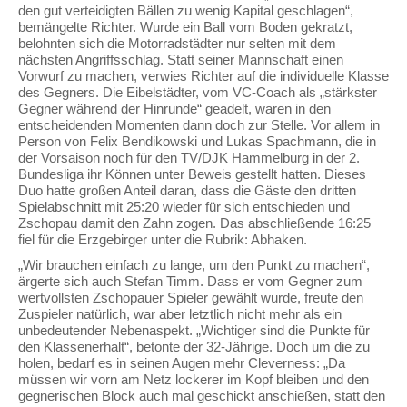
den gut verteidigten Bällen zu wenig Kapital geschlagen“,
bemängelte Richter. Wurde ein Ball vom Boden gekratzt,
belohnten sich die Motorradstädter nur selten mit dem
nächsten Angriffsschlag. Statt seiner Mannschaft einen
Vorwurf zu machen, verwies Richter auf die individuelle Klasse
des Gegners. Die Eibelstädter, vom VC-Coach als „stärkster
Gegner während der Hinrunde“ geadelt, waren in den
entscheidenden Momenten dann doch zur Stelle. Vor allem in
Person von Felix Bendikowski und Lukas Spachmann, die in
der Vorsaison noch für den TV/DJK Hammelburg in der 2.
Bundesliga ihr Können unter Beweis gestellt hatten. Dieses
Duo hatte großen Anteil daran, dass die Gäste den dritten
Spielabschnitt mit 25:20 wieder für sich entschieden und
Zschopau damit den Zahn zogen. Das abschließende 16:25
fiel für die Erzgebirger unter die Rubrik: Abhaken.
„Wir brauchen einfach zu lange, um den Punkt zu machen“,
ärgerte sich auch Stefan Timm. Dass er vom Gegner zum
wertvollsten Zschopauer Spieler gewählt wurde, freute den
Zuspieler natürlich, war aber letztlich nicht mehr als ein
unbedeutender Nebenaspekt. „Wichtiger sind die Punkte für
den Klassenerhalt“, betonte der 32-Jährige. Doch um die zu
holen, bedarf es in seinen Augen mehr Cleverness: „Da
müssen wir vorn am Netz lockerer im Kopf bleiben und den
gegnerischen Block auch mal geschickt anschießen, statt den