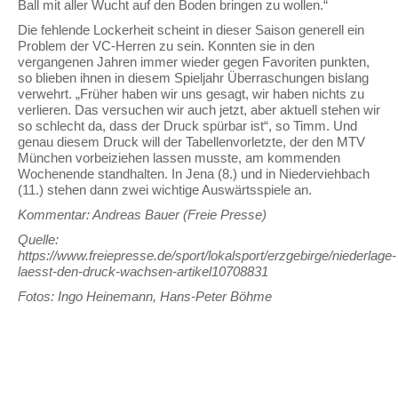
Ball mit aller Wucht auf den Boden bringen zu wollen.“
Die fehlende Lockerheit scheint in dieser Saison generell ein
Problem der VC-Herren zu sein. Konnten sie in den
vergangenen Jahren immer wieder gegen Favoriten punkten,
so blieben ihnen in diesem Spieljahr Überraschungen bislang
verwehrt. „Früher haben wir uns gesagt, wir haben nichts zu
verlieren. Das versuchen wir auch jetzt, aber aktuell stehen wir
so schlecht da, dass der Druck spürbar ist“, so Timm. Und
genau diesem Druck will der Tabellenvorletzte, der den MTV
München vorbeiziehen lassen musste, am kommenden
Wochenende standhalten. In Jena (8.) und in Niederviehbach
(11.) stehen dann zwei wichtige Auswärtsspiele an.
Kommentar: Andreas Bauer (Freie Presse)
Quelle:
https://www.freiepresse.de/sport/lokalsport/erzgebirge/niederlage-
laesst-den-druck-wachsen-artikel10708831
Fotos: Ingo Heinemann, Hans-Peter Böhme