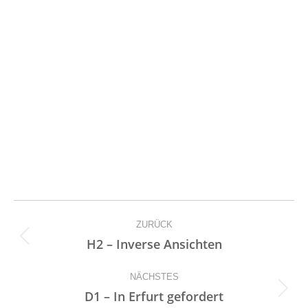
Kommentarnavigation
ZURÜCK
Vorheriger
H2 – Inverse Ansichten
Beitrag:
NÄCHSTES
Nächster
D1 – In Erfurt gefordert
Beitrag: