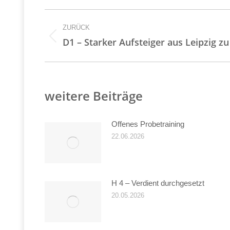
Kommentarnavigati
ZURÜCK
Vorheriger
D1 – Starker Aufsteiger aus Leipzig zu
Beitrag:
weitere Beiträge
Offenes Probetraining
22.06.2026
H 4 – Verdient durchgesetzt
20.05.2026