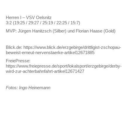
Herren I – VSV Oelsnitz
3:2 (19:25 / 29:27 / 25:19 / 22:25 / 15:7)
MVP: Jürgen Hanitzsch (Silber) und Florian Haase (Gold)
Blick.de: https://www.blick.de/erzgebirge/drittligist-zschopau-
beweist-erneut-nervenstaerke-artikel12671885
FreiePresse:
https://www.freiepresse.de/sport/lokalsport/erzgebirge/derby-
wird-zur-achterbahnfahrt-artikel12671427
Fotos: Ingo Heinemann