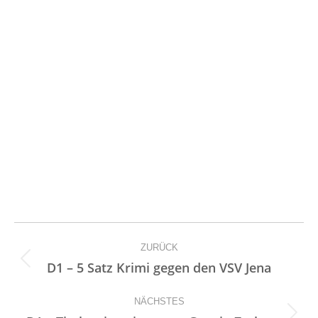
Kommentarnavigation
ZURÜCK
Vorheriger
D1 – 5 Satz Krimi gegen den VSV Jena
Beitrag:
NÄCHSTES
Nächster