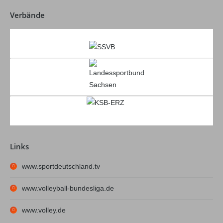
Verbände
Links
www.sportdeutschland.tv
www.volleyball-bundesliga.de
www.volley.de