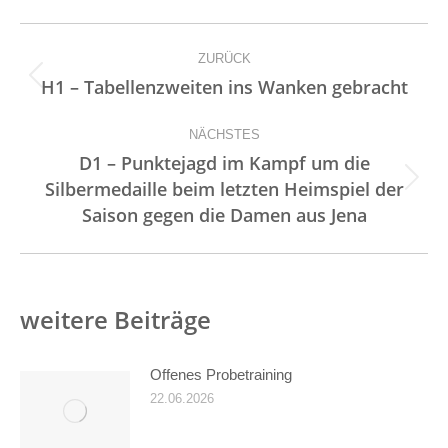
Kommentarnavigation
ZURÜCK
Vorheriger
H1 – Tabellenzweiten ins Wanken gebracht
Beitrag:
NÄCHSTES
D1 – Punktejagd im Kampf um die
Nächster
Silbermedaille beim letzten Heimspiel der
Beitrag:
Saison gegen die Damen aus Jena
weitere Beiträge
Offenes Probetraining
22.06.2026