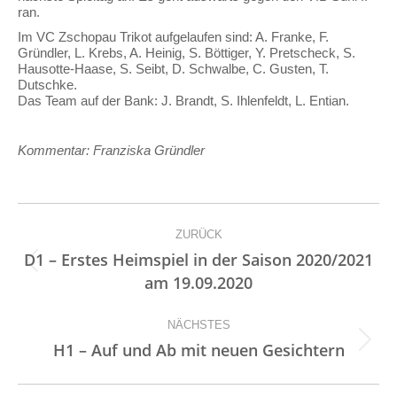
ran.
Im VC Zschopau Trikot aufgelaufen sind: A. Franke, F.
Gründler, L. Krebs, A. Heinig, S. Böttiger, Y. Pretscheck, S.
Hausotte-Haase, S. Seibt, D. Schwalbe, C. Gusten, T.
Dutschke.
Das Team auf der Bank: J. Brandt, S. Ihlenfeldt, L. Entian.
Kommentar: Franziska Gründler
Kommentarnavigation
ZURÜCK
D1 – Erstes Heimspiel in der Saison 2020/2021
Vorheriger
am 19.09.2020
Beitrag:
NÄCHSTES
Nächster
H1 – Auf und Ab mit neuen Gesichtern
Beitrag: