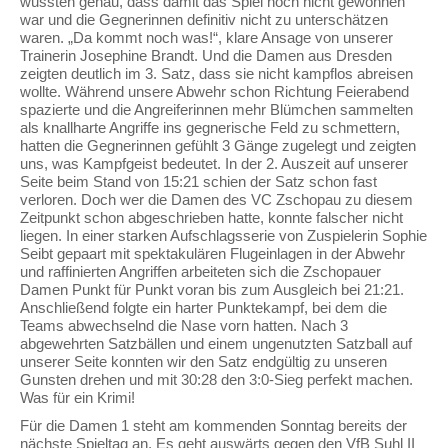
wussten genau, dass damit das Spiel noch nicht gewonnen
war und die Gegnerinnen definitiv nicht zu unterschätzen
waren. „Da kommt noch was!“, klare Ansage von unserer
Trainerin Josephine Brandt. Und die Damen aus Dresden
zeigten deutlich im 3. Satz, dass sie nicht kampflos abreisen
wollte. Während unsere Abwehr schon Richtung Feierabend
spazierte und die Angreiferinnen mehr Blümchen sammelten
als knallharte Angriffe ins gegnerische Feld zu schmettern,
hatten die Gegnerinnen gefühlt 3 Gänge zugelegt und zeigten
uns, was Kampfgeist bedeutet. In der 2. Auszeit auf unserer
Seite beim Stand von 15:21 schien der Satz schon fast
verloren. Doch wer die Damen des VC Zschopau zu diesem
Zeitpunkt schon abgeschrieben hatte, konnte falscher nicht
liegen. In einer starken Aufschlagsserie von Zuspielerin Sophie
Seibt gepaart mit spektakulären Flugeinlagen in der Abwehr
und raffinierten Angriffen arbeiteten sich die Zschopauer
Damen Punkt für Punkt voran bis zum Ausgleich bei 21:21.
Anschließend folgte ein harter Punktekampf, bei dem die
Teams abwechselnd die Nase vorn hatten. Nach 3
abgewehrten Satzbällen und einem ungenutzten Satzball auf
unserer Seite konnten wir den Satz endgültig zu unseren
Gunsten drehen und mit 30:28 den 3:0-Sieg perfekt machen.
Was für ein Krimi!
Für die Damen 1 steht am kommenden Sonntag bereits der
nächste Spieltag an. Es geht auswärts gegen den VfB Suhl II