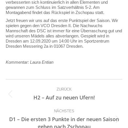
verbesserten sich kontinuierlich in allen Elementen und
gewannen zum Schluss im Satzverhältnis 5-2. Am
Montagabend findet das Rückspiel in Zschopau statt.
Jetzt freuen wir uns auf das erste Punktspiel der Saison. Wir
spielen gegen den VCO Dresden II. Die Nachwuchs
Mannschaft des DSC ist immer für eine Überraschung gut und
wird unseren Mädels alles abverlangen. Gespielt wird in
Dresden am 12.09.2020 um 14:00 Uhr im Sportzentrum
Dresden Messering 2a in 01067 Dresden.
Kommentar: Laura Entian
Kommentarnavigation
ZURÜCK
Vorheriger
H2 – Auf zu neuen Ufern!
Beitrag:
NÄCHSTES
D1 – Die ersten 3 Punkte in der neuen Saison
Nächster
gehen nach Zschopau
Beitrag: