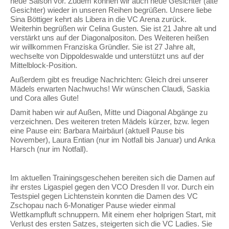
neue Saison vor. Zudem können wir auch neue Gesichter (alte
Gesichter) wieder in unseren Reihen begrüßen. Unsere liebe
Sina Böttiger kehrt als Libera in die VC Arena zurück.
Weiterhin begrüßen wir Celina Gusten. Sie ist 21 Jahre alt und
verstärkt uns auf der Diagonalpositon. Des Weiteren heißen
wir willkommen Franziska Gründler. Sie ist 27 Jahre alt,
wechselte von Dippoldeswalde und unterstützt uns auf der
Mittelblock-Position.
Außerdem gibt es freudige Nachrichten: Gleich drei unserer
Mädels erwarten Nachwuchs! Wir wünschen Claudi, Saskia
und Cora alles Gute!
Damit haben wir auf Außen, Mitte und Diagonal Abgänge zu
verzeichnen. Des weiteren treten Mädels kürzer, bzw. legen
eine Pause ein: Barbara Mairbäurl (aktuell Pause bis
November), Laura Entian (nur im Notfall bis Januar) und Anka
Harsch (nur im Notfall).
Im aktuellen Trainingsgeschehen bereiten sich die Damen auf
ihr erstes Ligaspiel gegen den VCO Dresden II vor. Durch ein
Testspiel gegen Lichtenstein konnten die Damen des VC
Zschopau nach 6-Monatiger Pause wieder einmal
Wettkampfluft schnuppern. Mit einem eher holprigen Start, mit
Verlust des ersten Satzes, steigerten sich die VC Ladies. Sie