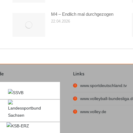
M4 – Endlich mal durchgezogen
22.04.2026
de
Links
www.sportdeutschland.tv
www.volleyball-bundesliga.
www.volley.de