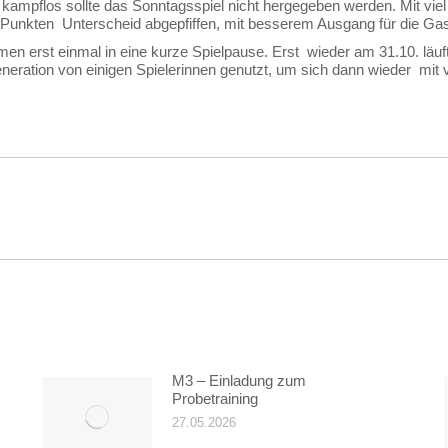
ampflos sollte das Sonntagsspiel nicht hergegeben werden. Mit viel 
Punkten Unterscheid abgepfiffen, mit besserem Ausgang für die Ga
Damen erst einmal in eine kurze Spielpause. Erst wieder am 31.10. l
neration von einigen Spielerinnen genutzt, um sich dann wieder mit 
on
Nächster
Beitrag:
M3 – Einladung zum
Probetraining
27.05.2026