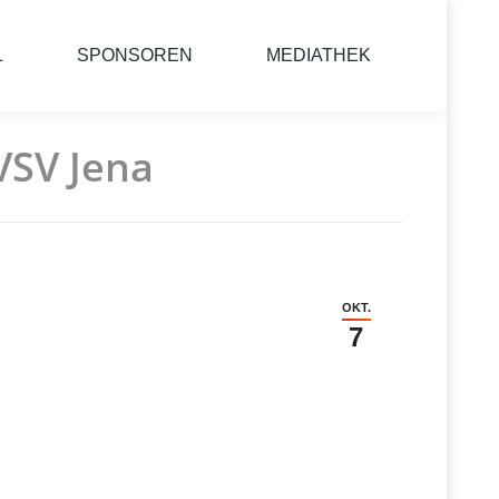
L
SPONSOREN
MEDIATHEK
 VSV Jena
OKT.
7