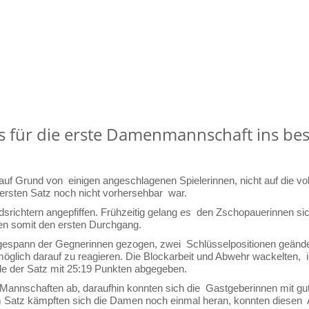
 für die erste Damenmannschaft ins bes
auf Grund von einigen angeschlagenen Spielerinnen, nicht auf die vo
m ersten Satz noch nicht vorhersehbar war.
dsrichtern angepfiffen. Frühzeitig gelang es den Zschopauerinnen si
nen somit den ersten Durchgang.
spann der Gegnerinnen gezogen, zwei Schlüsselpositionen geändert. 
lich darauf zu reagieren. Die Blockarbeit und Abwehr wackelten, i
urde der Satz mit 25:19 Punkten abgegeben.
e Mannschaften ab, daraufhin konnten sich die Gastgeberinnen mit g
m Satz kämpften sich die Damen noch einmal heran, konnten diesen