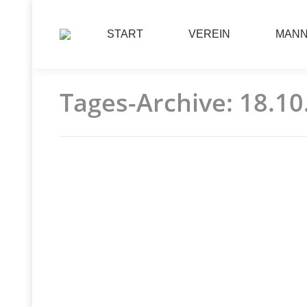
START
VEREIN
MAN
Tages-Archive:
18.10