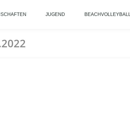
NSCHAFTEN
JUGEND
BEACHVOLLEYBAL
.2022