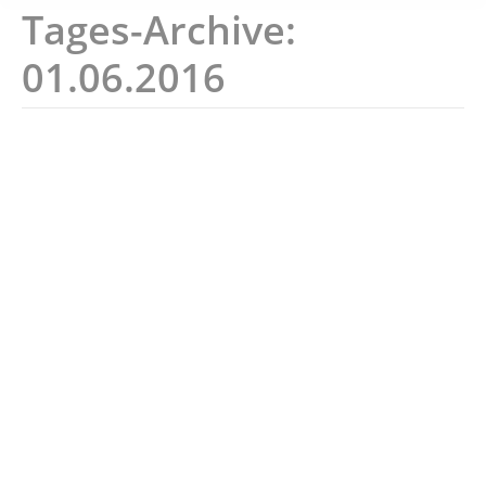
Tages-Archive:
01.06.2016
Neuer Drittligatrainer
Verein
,
Herren I
,
Top-News-Startseite
Von
spieler1
01.06.2016