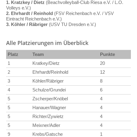
1.
Kratzkey / Dietz
(Beachvolleyball-Club Riesa e.V. / L.O.
Volleys e.V.)
2. Ehrhardt / Reinhold
(FSV Reichenbach e.V. / VSV
Eintracht Reichenbach e.V.)
3.
Köhler / Räbriger
(USV TU Dresden e.V.)
Alle Platzierungen im Überblick
Platz
Team
Punkte
1
Kratkey/Dietz
20
2
Ehrhardt/Reinhold
12
3
Köhler/Räbriger
8
4
Schulze/Grundei
6
5
Zscherper/Knöbel
4
5
Hanauer/Wagner
4
5
Richter/Zywietz
4
5
Meixner/Adler
4
9
Krebs/Gatsche
1