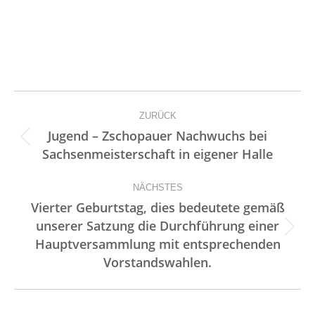
Kommentarnavigation
ZURÜCK
Jugend – Zschopauer Nachwuchs bei
Vorheriger
Sachsenmeisterschaft in eigener Halle
Beitrag:
NÄCHSTES
Vierter Geburtstag, dies bedeutete gemäß
unserer Satzung die Durchführung einer
Nächster
Hauptversammlung mit entsprechenden
Beitrag:
Vorstandswahlen.