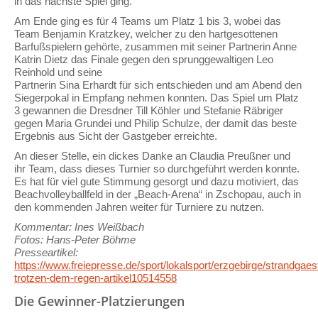
in das nächste Spiel ging.
Am Ende ging es für 4 Teams um Platz 1 bis 3, wobei das
Team Benjamin Kratzkey, welcher zu den hartgesottenen
Barfußspielern gehörte, zusammen mit seiner Partnerin Anne
Katrin Dietz das Finale gegen den sprunggewaltigen Leo
Reinhold und seine
Partnerin Sina Erhardt für sich entschieden und am Abend den
Siegerpokal in Empfang nehmen konnten. Das Spiel um Platz
3 gewannen die Dresdner Till Köhler und Stefanie Räbriger
gegen Maria Grundei und Philip Schulze, der damit das beste
Ergebnis aus Sicht der Gastgeber erreichte.
An dieser Stelle, ein dickes Danke an Claudia Preußner und
ihr Team, dass dieses Turnier so durchgeführt werden konnte.
Es hat für viel gute Stimmung gesorgt und dazu motiviert, das
Beachvolleyballfeld in der „Beach-Arena“ in Zschopau, auch in
den kommenden Jahren weiter für Turniere zu nutzen.
Kommentar: Ines Weißbach
Fotos: Hans-Peter Böhme
Presseartikel:
https://www.freiepresse.de/sport/lokalsport/erzgebirge/strandgaes
trotzen-dem-regen-artikel10514558
Die Gewinner-Platzierungen