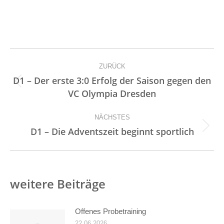
Kommentarnavigation
ZURÜCK
D1 – Der erste 3:0 Erfolg der Saison gegen den
Vorheriger
VC Olympia Dresden
Beitrag:
NÄCHSTES
Nächster
D1 – Die Adventszeit beginnt sportlich
Beitrag:
weitere Beiträge
Offenes Probetraining
22.06.2026