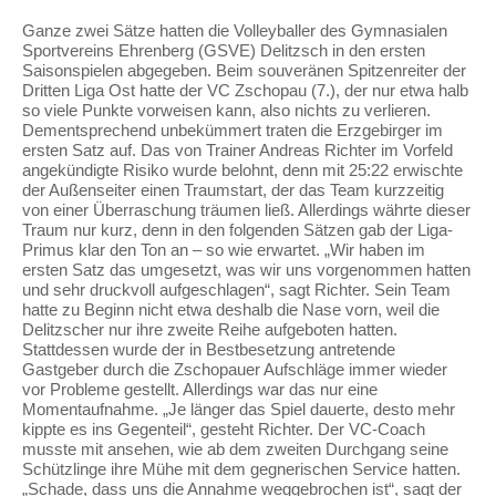
Ganze zwei Sätze hatten die Volleyballer des Gymnasialen
Sportvereins Ehrenberg (GSVE) Delitzsch in den ersten
Saisonspielen abgegeben. Beim souveränen Spitzenreiter der
Dritten Liga Ost hatte der VC Zschopau (7.), der nur etwa halb
so viele Punkte vorweisen kann, also nichts zu verlieren.
Dementsprechend unbekümmert traten die Erzgebirger im
ersten Satz auf. Das von Trainer Andreas Richter im Vorfeld
angekündigte Risiko wurde belohnt, denn mit 25:22 erwischte
der Außenseiter einen Traumstart, der das Team kurzzeitig
von einer Überraschung träumen ließ. Allerdings währte dieser
Traum nur kurz, denn in den folgenden Sätzen gab der Liga-
Primus klar den Ton an – so wie erwartet. „Wir haben im
ersten Satz das umgesetzt, was wir uns vorgenommen hatten
und sehr druckvoll aufgeschlagen“, sagt Richter. Sein Team
hatte zu Beginn nicht etwa deshalb die Nase vorn, weil die
Delitzscher nur ihre zweite Reihe aufgeboten hatten.
Stattdessen wurde der in Bestbesetzung antretende
Gastgeber durch die Zschopauer Aufschläge immer wieder
vor Probleme gestellt. Allerdings war das nur eine
Momentaufnahme. „Je länger das Spiel dauerte, desto mehr
kippte es ins Gegenteil“, gesteht Richter. Der VC-Coach
musste mit ansehen, wie ab dem zweiten Durchgang seine
Schützlinge ihre Mühe mit dem gegnerischen Service hatten.
„Schade, dass uns die Annahme weggebrochen ist“, sagt der