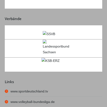
Verbände
Links
www.sportdeutschland.tv
www.volleyball-bundesliga.de