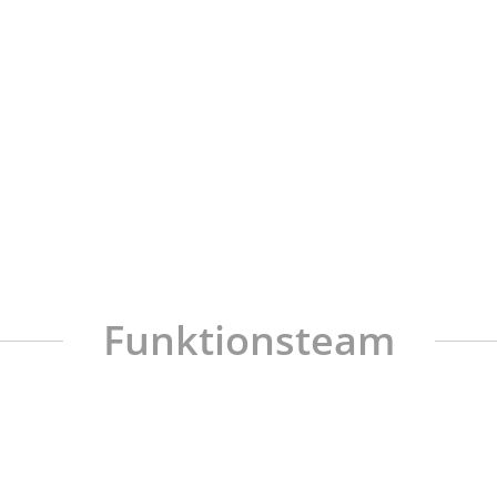
11 – Andreas Riedel
Mittelblock
12 – Maximilian Kuhnert
Außenangriff
Funktionsteam