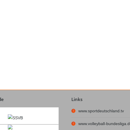
T – Mathias Ellwart
Trainer
de
Links
www.sportdeutschland.tv
www.volleyball-bundesliga.