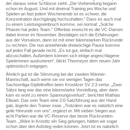
der daraus seine Schlüsse zieht: „Die Vorbereitung begann
schon im August. Und mit dreimal Training pro Woche und
Spielen an fast jedem Wochenende ist es schwer, die
Konzentration durchgängig hochzuhalten.“ Dass es auch mal
zu einem Leistungseinbruch komme, sei normal: „Solche
Phasen hat jedes Team.“ Offenbar erwischt es die VC-Damen
dabei immer im November. Bestätigen sich die Erfahrungen
aus der Vorsaison, dann ist mit einer bärenstarken Rückrunde
zu rechnen. Die nun anstehende dreiwöchige Pause komme
auf jeden Fall gerade recht. „Es tut gut, einfach mal
abzuschalten. Außerdem können sich einige angeschlagene
Spielerinnen auskurieren“, blickt Thormeyer dem neuen Jahr
optimistisch entgegen.
Ähnlich gut ist die Stimmung bei der zweiten Männer-
Mannschaft, auch wenn sie vor wenigen Tagen das
Sachsenliga-Gipfeltreffen beim Krostitzer SV 2:3 verlor. „Zwei
Sätze lang war das eine bärenstarke Vorstellung, aber dann
kam es wohl zu einem Spannungsverlust“, berichtet Mathias
Ellwart. Das sein Team eine 2:0-Satzführung aus der Hand
gab, ärgerte den Trainer zwar. „Trotzdem war es natürlich eine
geile Hinrunde von uns“, ergänzt er. Mit sieben Siegen aus
acht Partien war die VC-Reserve das beste Rückrunden-
Team. „Wäre in Krostitz ein Sieg gelungen, hätten wir sogar
schon über den Aufstieg reden können. Jetzt ist es natürlich