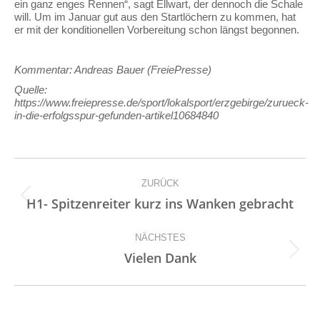
ein ganz enges Rennen“, sagt Ellwart, der dennoch die Schale
will. Um im Januar gut aus den Startlöchern zu kommen, hat
er mit der konditionellen Vorbereitung schon längst begonnen.
Kommentar: Andreas Bauer (FreiePresse)
Quelle:
https://www.freiepresse.de/sport/lokalsport/erzgebirge/zurueck-
in-die-erfolgsspur-gefunden-artikel10684840
Kommentarnavigation
ZURÜCK
Vorheriger
H1- Spit­zen­rei­ter kurz ins Wan­ken ge­bracht
Beitrag:
NÄCHSTES
Nächster
Vielen Dank
Beitrag: