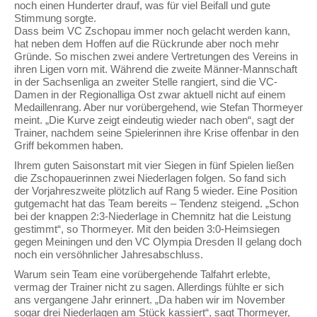
noch einen Hunderter drauf, was für viel Beifall und gute
Stimmung sorgte.
Dass beim VC Zschopau immer noch gelacht werden kann,
hat neben dem Hoffen auf die Rückrunde aber noch mehr
Gründe. So mischen zwei andere Vertretungen des Vereins in
ihren Ligen vorn mit. Während die zweite Männer-Mannschaft
in der Sachsenliga an zweiter Stelle rangiert, sind die VC-
Damen in der Regionalliga Ost zwar aktuell nicht auf einem
Medaillenrang. Aber nur vorübergehend, wie Stefan Thormeyer
meint. „Die Kurve zeigt eindeutig wieder nach oben“, sagt der
Trainer, nachdem seine Spielerinnen ihre Krise offenbar in den
Griff bekommen haben.
Ihrem guten Saisonstart mit vier Siegen in fünf Spielen ließen
die Zschopauerinnen zwei Niederlagen folgen. So fand sich
der Vorjahreszweite plötzlich auf Rang 5 wieder. Eine Position
gutgemacht hat das Team bereits – Tendenz steigend. „Schon
bei der knappen 2:3-Niederlage in Chemnitz hat die Leistung
gestimmt“, so Thormeyer. Mit den beiden 3:0-Heimsiegen
gegen Meiningen und den VC Olympia Dresden II gelang doch
noch ein versöhnlicher Jahresabschluss.
Warum sein Team eine vorübergehende Talfahrt erlebte,
vermag der Trainer nicht zu sagen. Allerdings fühlte er sich
ans vergangene Jahr erinnert. „Da haben wir im November
sogar drei Niederlagen am Stück kassiert“, sagt Thormeyer,