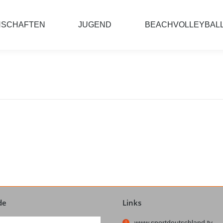
NSCHAFTEN
JUGEND
BEACHVOLLEYBAL
de
Links
www.sportdeutschland.tv