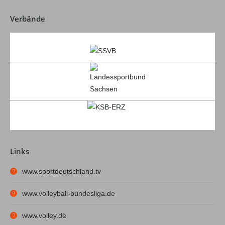
Verbände
Links
www.sportdeutschland.tv
www.volleyball-bundesliga.de
www.volley.de