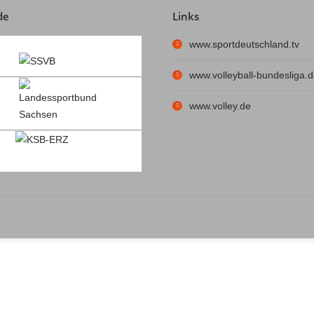
de
Links
www.sportdeutschland.tv
www.volleyball-bundesliga.
www.volley.de