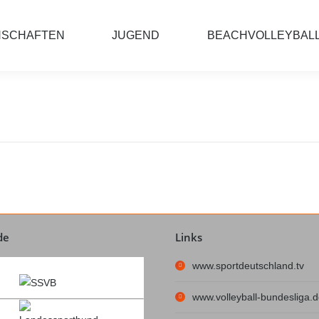
NSCHAFTEN
JUGEND
BEACHVOLLEYBAL
de
Links
www.sportdeutschland.tv
www.volleyball-bundesliga.