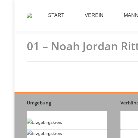
START
VEREIN
MAN
01 – Noah Jordan Rit
Umgebung
Verbän