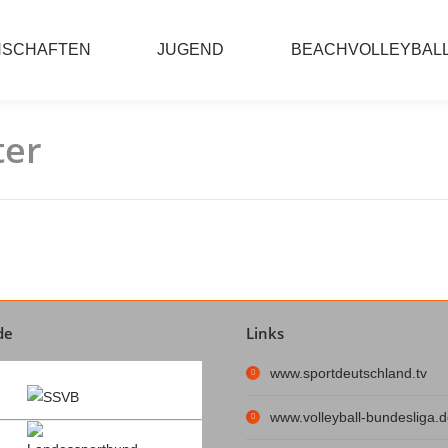
NSCHAFTEN
JUGEND
BEACHVOLLEYBAL
ter
de
Links
www.sportdeutschland.tv
www.volleyball-bundesliga.